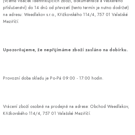
(včetně visaček identifikujících zboží, dokumentace a veškerého
příslušenství) do 14 dnů od převzetí (tento termín je nutno dodržet)
na adresu: Weedlakov s.r.o., Křižkovského 114/4, 757 01 Valašské
Meziříčí.
Upozorňujeme, že nepřijímáme zboží zasláno na dobírku.
Provozní doba skladu je Po-Pá 09:00 - 17:00 hodin.
Vrácení zboží osobně na prodejně na adrese: Obchod Weedlakov,
Křižkovského 114/4, 757 01 Valašské Meziříčí.