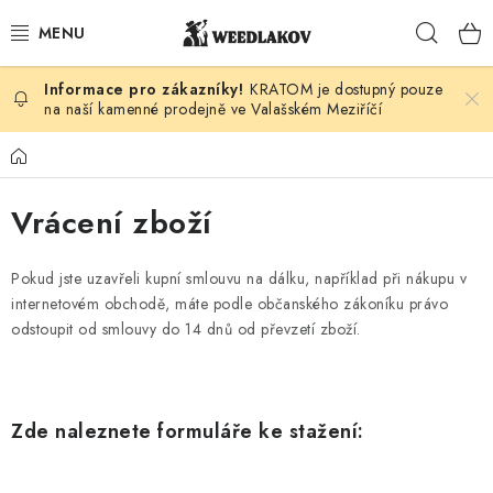
Přejít
Hleda
na
obsah
KRATOM je dostupný pouze
KONOPÍ DLE DRUHU
na naší kamenné prodejně ve Valašském Meziříčí
KUŘÁCKÉ POTŘEBY
Domů
SEMENA
Vrácení zboží
KONOPNÁ KOSMETIKA
Pokud jste uzavřeli kupní smlouvu na dálku, například při nákupu v
internetovém obchodě, máte podle občanského zákoníku právo
PRO ZVÍŘATA
odstoupit od smlouvy do 14 dnů od převzetí zboží.
ENERGY SNIFF
Zde naleznete formuláře ke stažení:
PODLE ZNAČKY