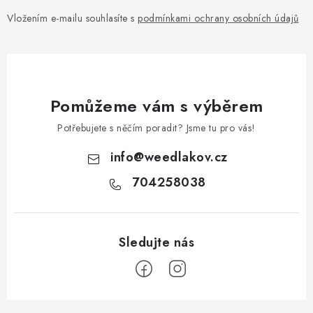
Vložením e-mailu souhlasíte s
podmínkami ochrany osobních údajů
Pomůžeme vám s výběrem
Potřebujete s něčím poradit? Jsme tu pro vás!
info
@
weedlakov.cz
704258038
Z