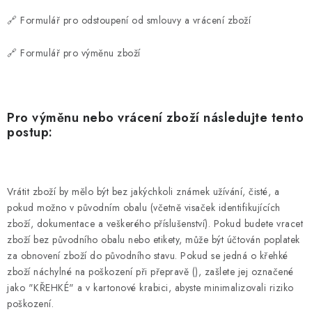
Kamenný obchod
Hodnocení obchodu
Doprava & Platba
🔗 Formulář pro odstoupení od smlouvy a vrácení zboží
Moje objednávka
🔗 Formulář pro výměnu zboží
Pro výměnu nebo vrácení zboží následujte tento
postup:
Vrátit zboží by mělo být bez jakýchkoli známek užívání, čisté, a
pokud možno v původním obalu (včetně visaček identifikujících
zboží, dokumentace a veškerého příslušenství). Pokud budete vracet
zboží bez původního obalu nebo etikety, může být účtován poplatek
za obnovení zboží do původního stavu. Pokud se jedná o křehké
zboží náchylné na poškození při přepravě (), zašlete jej označené
jako "KŘEHKÉ" a v kartonové krabici, abyste minimalizovali riziko
poškození.