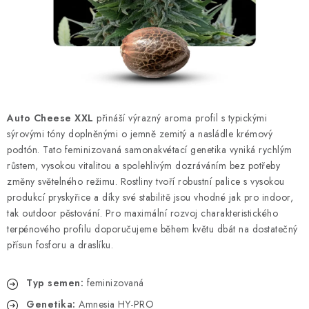
Kamenný obchod
Hodnocení obchodu
Doprava & Platba
Moje objednávka
Auto Cheese XXL
přináší výrazný aroma profil s typickými
sýrovými tóny doplněnými o jemně zemitý a nasládle krémový
podtón. Tato feminizovaná samonakvétací genetika vyniká rychlým
růstem, vysokou vitalitou a spolehlivým dozráváním bez potřeby
změny světelného režimu. Rostliny tvoří robustní palice s vysokou
produkcí pryskyřice a díky své stabilitě jsou vhodné jak pro indoor,
tak outdoor pěstování. Pro maximální rozvoj charakteristického
terpénového profilu doporučujeme během květu dbát na dostatečný
přísun fosforu a draslíku.
Typ semen:
feminizovaná
Genetika:
Amnesia HY-PRO