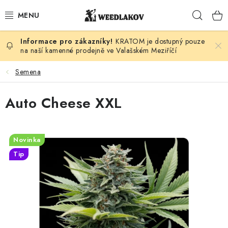
Přejít
Hleda
na
obsah
KRATOM je dostupný pouze
KONOPÍ DLE DRUHU
na naší kamenné prodejně ve Valašském Meziříčí
KUŘÁCKÉ POTŘEBY
Semena
SEMENA
Auto Cheese XXL
KONOPNÁ KOSMETIKA
Novinka
PRO ZVÍŘATA
Tip
ENERGY SNIFF
PODLE ZNAČKY