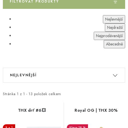
FILTROVAT PRODUKTY
V
Nejlevnější
ý
Nejdražší
p
Nejprodávanější
i
Abecedně
s
p
r
o
Ř
NEJLEVNĚJŠÍ
d
a
u
z
k
e
Stránka
1
z
1
-
13
položek celkem
t
n
ů
í
THX drť #6💥
Royal OG | THX 30%
p
r
2 + 1
18 %