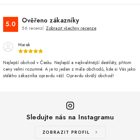
y
v
ý
Ověřeno zákazníky
5.0
p
56
recenzí.
Zobrazit všechny recenze
i
s
Marek
u
Nejlepší obchod v Česku. Nejlepší a nejkvalitnější destiláty, přitom
ceny velmi rozumné. A je to jeden z mála obchodů, kde si Vás jako
stálého zákazníka opravdu váží. Opravdu skvělý obchod!
Sledujte nás na Instagramu
ZOBRAZIT PROFIL