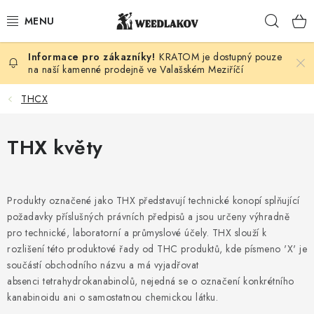
Přejít
Hleda
na
obsah
KRATOM je dostupný pouze
KONOPÍ DLE DRUHU
na naší kamenné prodejně ve Valašském Meziříčí
KUŘÁCKÉ POTŘEBY
THCX
SEMENA
THX květy
KONOPNÁ KOSMETIKA
Produkty označené jako THX představují technické konopí splňující
PRO ZVÍŘATA
požadavky příslušných právních předpisů a jsou určeny výhradně
pro technické, laboratorní a průmyslové účely. THX slouží k
ENERGY SNIFF
rozlišení této produktové řady od THC produktů, kde písmeno 'X' je
součástí obchodního názvu a má vyjadřovat
PODLE ZNAČKY
absenci tetrahydrokanabinolů, nejedná se o označení konkrétního
kanabinoidu ani o samostatnou chemickou látku.