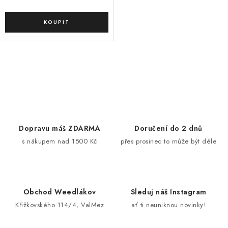
O
v
l
á
d
Dopravu máš ZDARMA
Doručení do 2 dnů
a
s nákupem nad 1500 Kč
přes prosinec to může být déle
c
í
p
r
Obchod Weedlákov
Sleduj náš Instagram
v
Křižkovského 114/4, ValMez
ať ti neuniknou novinky!
k