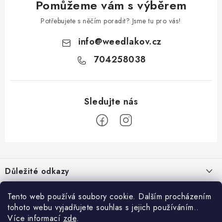
Pomůžeme vám s výběrem
Potřebujete s něčím poradit? Jsme tu pro vás!
info
@
weedlakov.cz
704258038
Z
á
Důležité odkazy
p
a
Proč nakupovat u nás?
Tento web používá soubory cookie. Dalším procházením
Možná by tě zajímalo
t
tohoto webu vyjadřujete souhlas s jejich používáním..
Hodnocení obchodu
í
Weedlákův blog
Více informací
zde
.
Informace pro tebe