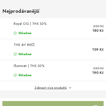
Kamenný obchod
Hodnocení obchodu
Doprava & Platba
Moje objednávka
Nejprodávanější
Royal OG | THX 30%
220 Kč
180 Kč
Skladem
THX drť #6💥
139 Kč
Skladem
Illuminati | THX 30%
220 Kč
190 Kč
Skladem
Zobrazit více produktů