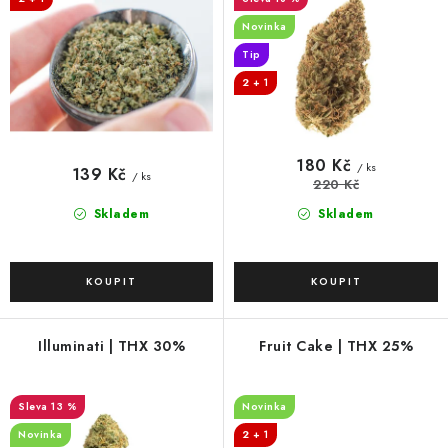
o
Novinka
d
Tip
u
2 + 1
k
t
ů
180 Kč
/ ks
139 Kč
/ ks
220 Kč
Skladem
Skladem
Illuminati | THX 30%
Fruit Cake | THX 25%
13 %
Novinka
Novinka
2 + 1