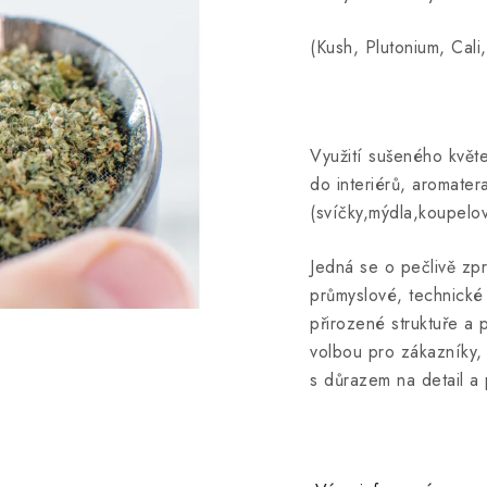
(Kush, Plutonium, Cali
Využití sušeného květ
do interiérů, aromater
(svíčky,mýdla,koupelov
Jedná se o pečlivě zp
průmyslové, technické
přirozené struktuře a
volbou pro zákazníky, k
s důrazem na detail a 