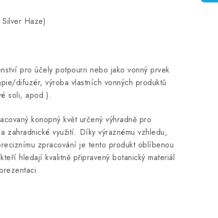
, Silver Haze)
enství pro účely potpourri nebo jako vonný prvek
apie/difuzér, výroba vlastních vonných produktů
é soli, apod.).
racovaný konopný květ určený výhradně pro
 a zahradnické využití. Díky výraznému vzhledu,
 preciznímu zpracování je tento produkt oblíbenou
teří hledají kvalitně připravený botanický materiál
prezentaci.