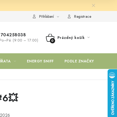
Přihlášení
Registrace
704258038
Prázdný košík
Po–Pá: (9:00 – 17:00)
NÁKUPNÍ
KOŠÍK
ÍŘATA
ENERGY SNIFF
PODLE ZNAČKY
#6💥
.2026