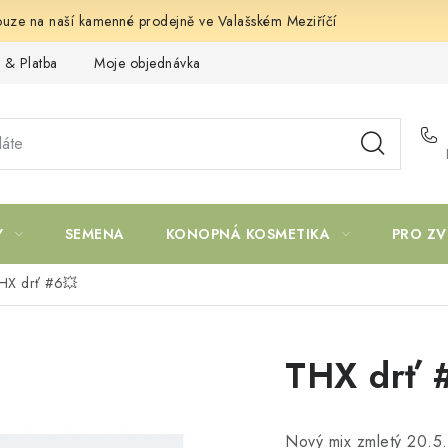
uze na naší kamenné prodejně ve Valašském Meziříčí
 & Platba
Moje objednávka
Y
SEMENA
KONOPNÁ KOSMETIKA
PRO ZV
HX drť #6💥
THX drť 
Nový mix zmletý 20.5