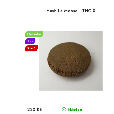
Hash La Moose | THC-X
Novinka
Tip
2 + 1
220 Kč
Skladem