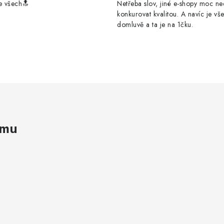
e všech🔝
Netřeba slov, jiné e-shopy moc n
konkurovat kvalitou. A navíc je vš
domluvě a ta je na 1čku.
amu