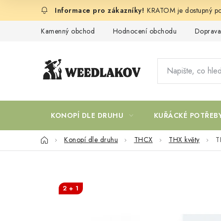
Přejít
KRATOM je dostupný po
na
obsah
Kamenný obchod
Hodnocení obchodu
Doprava
KONOPÍ DLE DRUHU
KUŘÁCKÉ POTŘEB
Domů
Konopí dle druhu
THCX
THX květy
T
2 + 1