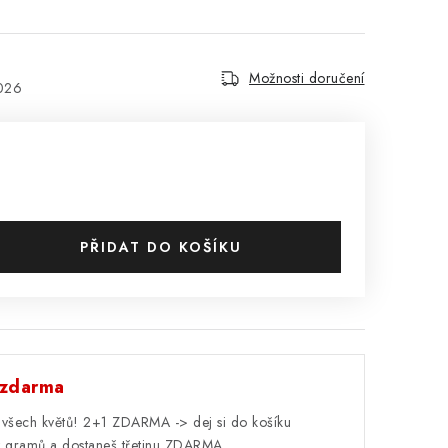
Možnosti doručení
2026
PŘIDAT DO KOŠÍKU
 zdarma
 všech květů! 2+1 ZDARMA -> dej si do košíku
et gramů a dostaneš třetinu ZDARMA