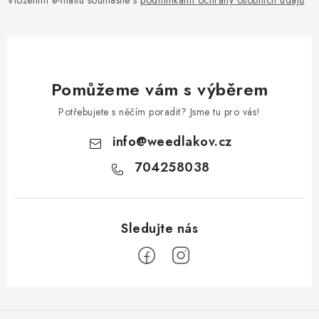
Vložením e-mailu souhlasíte s
podmínkami ochrany osobních údajů
Pomůžeme vám s výběrem
Potřebujete s něčím poradit? Jsme tu pro vás!
info
@
weedlakov.cz
704258038
Z
á