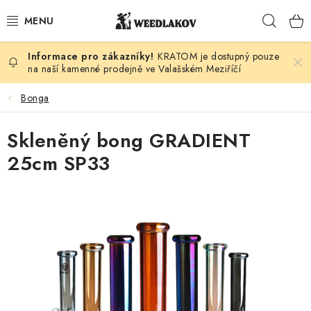
Přejít
Hleda
na
obsah
KRATOM je dostupný pouze
KONOPÍ DLE DRUHU
na naší kamenné prodejně ve Valašském Meziříčí
KUŘÁCKÉ POTŘEBY
Bonga
SEMENA
Skleněný bong GRADIENT
25cm SP33
KONOPNÁ KOSMETIKA
PRO ZVÍŘATA
ENERGY SNIFF
PODLE ZNAČKY