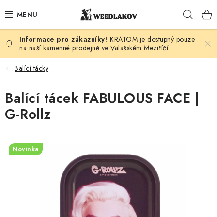
Přejít
Hleda
na
obsah
KRATOM je dostupný pouze
KONOPÍ DLE DRUHU
na naší kamenné prodejně ve Valašském Meziříčí
KUŘÁCKÉ POTŘEBY
Balící tácky
SEMENA
Balící tácek FABULOUS FACE |
G-Rollz
KONOPNÁ KOSMETIKA
PRO ZVÍŘATA
Novinka
ENERGY SNIFF
PODLE ZNAČKY