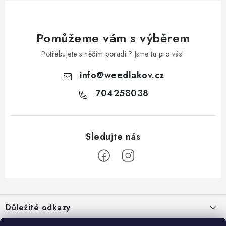
Pomůžeme vám s výběrem
Potřebujete s něčím poradit? Jsme tu pro vás!
info
@
weedlakov.cz
704258038
Z
á
Důležité odkazy
p
Proč nakupovat u nás?