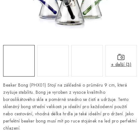
Kamenný obchod
Hodnocení obchodu
Doprava & Platba
Moje objednávka
+ další (3)
Beaker Bong (PHX01) Stojí na základně o průměru 9 cm, která
zvyšuje stabilitu. Bong je vyroben z vysoce kvalitního
borosilikátového skla a poměrně snadno se čistí a udržuje. Tento
skleněný bong střední velikosti je ideální pro každodenní použití
nebo cestování, vhodná délka hrdla je také ideální pro držení. Jako
perfektní beaker bong musí mít po ruce stojánek na led pro perfektní
chlazení.