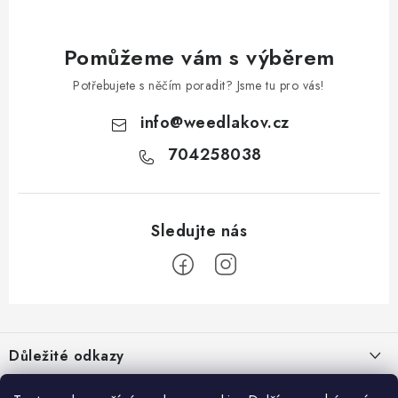
Pomůžeme vám s výběrem
Potřebujete s něčím poradit? Jsme tu pro vás!
info
@
weedlakov.cz
704258038
Z
á
Důležité odkazy
p
a
Proč nakupovat u nás?