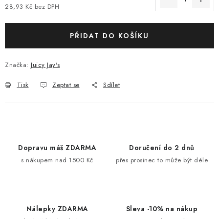
28,93 Kč bez DPH
Měrná cena:
PŘIDAT DO KOŠÍKU
Značka:
Juicy Jay's
Tisk
Zeptat se
Sdílet
Dopravu máš ZDARMA
Doručení do 2 dnů
s nákupem nad 1500 Kč
přes prosinec to může být déle
Nálepky ZDARMA
Sleva -10% na nákup