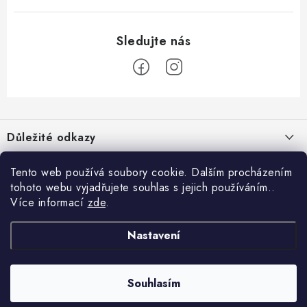
Z
á
Důležité odkazy
p
a
Proč nakupovat u nás?
Možná by tě zajímalo
Tento web používá soubory cookie. Dalším procházením
t
tohoto webu vyjadřujete souhlas s jejich používáním..
Hodnocení obchodu
í
Weedlákův blog
Více informací
zde
.
Informace pro tebe
Doprava & Platba
Kamenný obchod
Obchodní podmínky
Nastavení
Facebook
Často kladené otázky
Velkoobchod
Ochrana osobních údajů
Souhlasím
Copyright 2026
Weedlakov
. Všechna práva vyhrazena.
Spolupráce
Reklamace
Vytvořil Shoptet