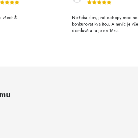
e všech🔝
Netřeba slov, jiné e-shopy moc n
konkurovat kvalitou. A navíc je vš
domluvě a ta je na 1čku.
amu