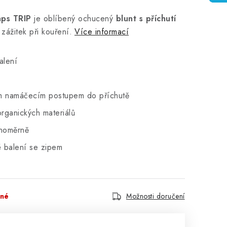
aps TRIP
je oblíbený ochucený
blunt s příchutí
zážitek při kouření.
Více informací
alení
ým namáčecím postupem do příchutě
rganických materiálů
vnoměrně
é balení se zipem
pné
Možnosti doručení