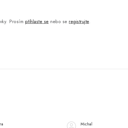
.
ěvky. Prosím
přihlaste se
nebo se
registrujte
.
ra
Michal