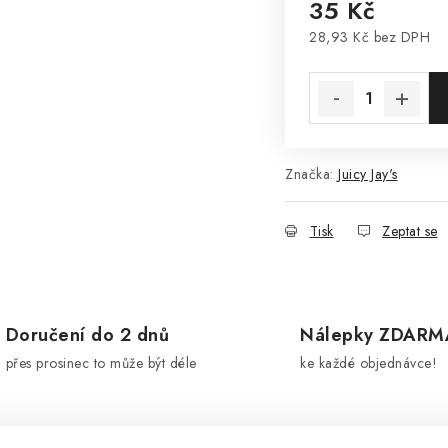
35 Kč
28,93 Kč bez DPH
Měrná cena:
Značka:
Juicy Jay's
Tisk
Zeptat se
Doručení do 2 dnů
Nálepky ZDARM
přes prosinec to může být déle
ke každé objednávce!