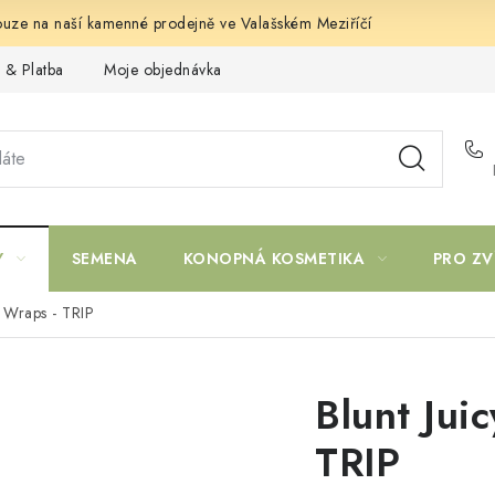
uze na naší kamenné prodejně ve Valašském Meziříčí
 & Platba
Moje objednávka
Y
SEMENA
KONOPNÁ KOSMETIKA
PRO ZV
e Wraps - TRIP
Blunt Jui
TRIP