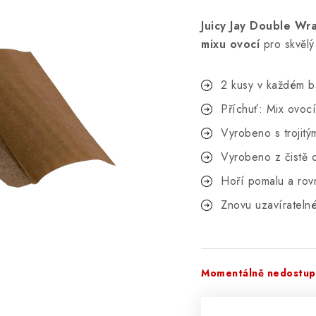
Juicy Jay Double Wr
mixu ovocí
pro skvělý 
2 kusy v každém b
Příchuť: Mix ovocí
Vyrobeno s trojit
Vyrobeno z čistě o
Hoří pomalu a ro
Znovu uzavírateln
Momentálně nedostu