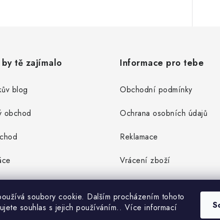
by tě zajímalo
Informace pro tebe
ův blog
Obchodní podmínky
ý obchod
Ochrana osobních údajů
bchod
Reklamace
áce
Vrácení zboží
oužívá soubory cookie. Dalším procházením tohoto
S
ujete souhlas s jejich používáním.. Více informací