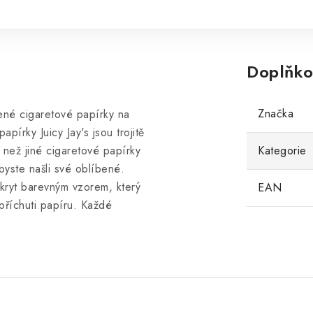
Doplňko
Značka
ené cigaretové papírky na
pírky Juicy Jay's jsou trojitě
i než jiné cigaretové papírky
Kategorie
byste našli své oblíbené.
okryt barevným vzorem, který
EAN
 příchuti papíru. Každé