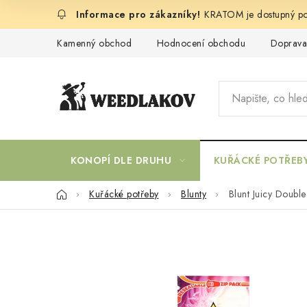
Přejít
KRATOM je dostupný po
na
obsah
Kamenný obchod
Hodnocení obchodu
Doprava
KONOPÍ DLE DRUHU
KUŘÁCKÉ POTŘEB
Domů
Kuřácké potřeby
Blunty
Blunt Juicy Doubl