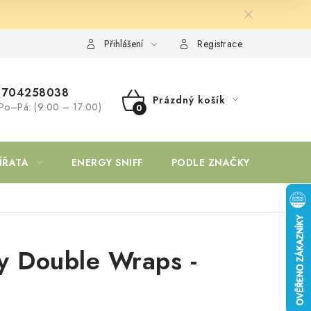
Přihlášení
Registrace
704258038
Prázdný košík
Po–Pá: (9:00 – 17:00)
NÁKUPNÍ
KOŠÍK
ÍŘATA
ENERGY SNIFF
PODLE ZNAČKY
cy Double Wraps -