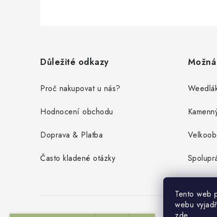
Z
á
Důležité odkazy
Možná 
p
a
Proč nakupovat u nás?
Weedlák
t
Hodnocení obchodu
Kamenn
í
Doprava & Platba
Velkoo
Často kladené otázky
Spolupr
Tento web p
webu vyjadř
zde
.