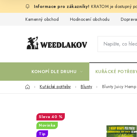
Přejít
KRATOM je dostupný po
na
obsah
Kamenný obchod
Hodnocení obchodu
Doprava
KONOPÍ DLE DRUHU
KUŘÁCKÉ POTŘEB
Domů
Kuřácké potřeby
Blunty
Blunty Juicy Hemp
40 %
Novinka
Tip