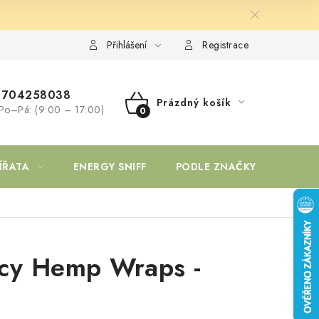
Přihlášení
Registrace
704258038
Prázdný košík
Po–Pá: (9:00 – 17:00)
NÁKUPNÍ
KOŠÍK
ÍŘATA
ENERGY SNIFF
PODLE ZNAČKY
icy Hemp Wraps -