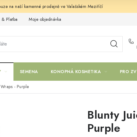
uze na naší kamenné prodejně ve Valašském Meziříčí
 & Platba
Moje objednávka
Y
SEMENA
KONOPNÁ KOSMETIKA
PRO ZV
 Wraps - Purple
Blunty Ju
Purple