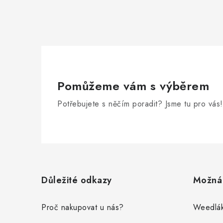
Pomůžeme vám s výběrem
Potřebujete s něčím poradit? Jsme tu pro vás!
Z
á
Důležité odkazy
Možná 
p
a
Proč nakupovat u nás?
Weedlák