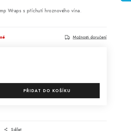
emp Wraps s příchutí hroznového vína.
pné
Možnosti doručení
PŘIDAT DO KOŠÍKU
Sdílet