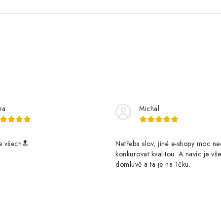
ra
Michal
e všech🔝
Netřeba slov, jiné e-shopy moc n
konkurovat kvalitou. A navíc je vš
domluvě a ta je na 1čku.