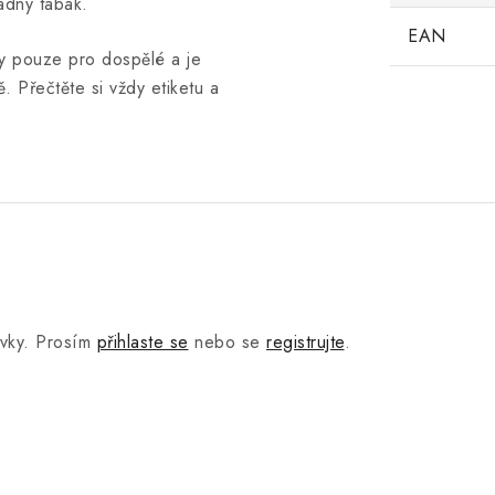
ádný tabák.
EAN
y pouze pro dospělé a je
. Přečtěte si vždy etiketu a
.
ěvky. Prosím
přihlaste se
nebo se
registrujte
.