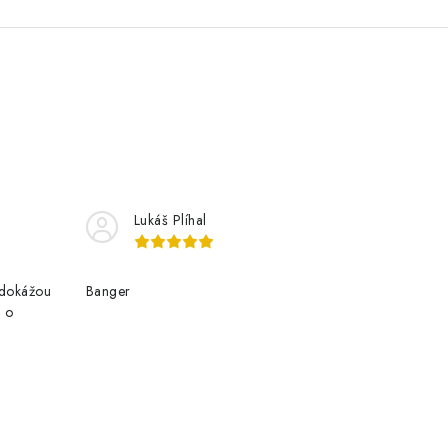
Lukáš Plíhal
edokážou
Banger
e o