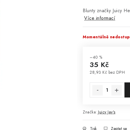
Blunty značky Juicy H
Více informací
Momentálně nedostu
–40 %
35 Kč
28,93 Kč bez DPH
Měrná cena:
Značka:
Juicy Jay's
Tisk
Zeptat se