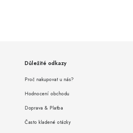
Z
á
Důležité odkazy
p
a
Proč nakupovat u nás?
t
Hodnocení obchodu
í
Doprava & Platba
Často kladené otázky