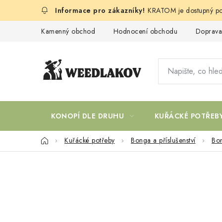
Přejít
KRATOM je dostupný po
na
obsah
Kamenný obchod
Hodnocení obchodu
Doprava
KONOPÍ DLE DRUHU
KUŘÁCKÉ POTŘEB
Domů
Kuřácké potřeby
Bonga a příslušenství
Bo