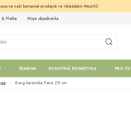
uze na naší kamenné prodejně ve Valašském Meziříčí
 & Platba
Moje objednávka
Y
SEMENA
KONOPNÁ KOSMETIKA
PRO ZV
nga
Bong keramika Penis 29 cm