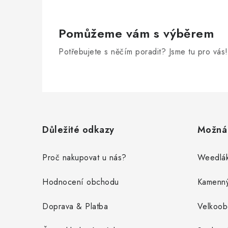
Pomůžeme vám s výběrem
Potřebujete s něčím poradit? Jsme tu pro vás!
Z
á
Důležité odkazy
Možná 
p
a
Proč nakupovat u nás?
Weedlák
t
Hodnocení obchodu
Kamenn
í
Doprava & Platba
Velkoo