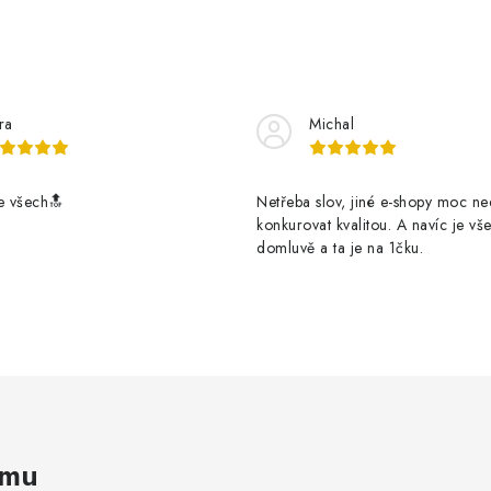
ra
Michal
e všech🔝
Netřeba slov, jiné e-shopy moc n
konkurovat kvalitou. A navíc je vš
domluvě a ta je na 1čku.
amu