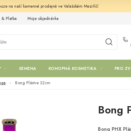
uze na naší kamenné prodejně ve Valašském Meziříčí
 & Platba
Moje objednávka
Y
SEMENA
KONOPNÁ KOSMETIKA
PRO ZV
nga
Bong Plástve 32cm
Bong P
Bong PHX Plá