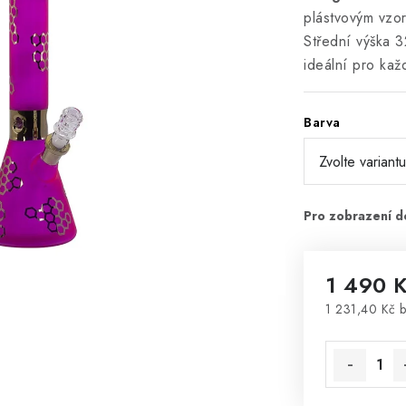
plástvovým vzor
Střední výška 3
ideální pro kaž
Barva
1 490 
1 231,40 Kč 
Měrná cena