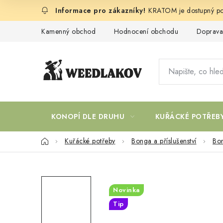
Přejít
KRATOM je dostupný po
na
obsah
Kamenný obchod
Hodnocení obchodu
Doprava
KONOPÍ DLE DRUHU
KUŘÁCKÉ POTŘEB
Domů
Kuřácké potřeby
Bonga a příslušenství
Bo
Novinka
Tip