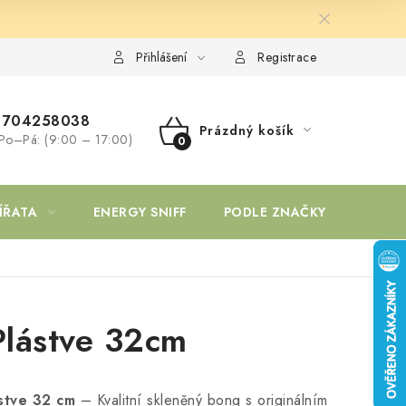
Přihlášení
Registrace
704258038
Prázdný košík
Po–Pá: (9:00 – 17:00)
NÁKUPNÍ
KOŠÍK
ÍŘATA
ENERGY SNIFF
PODLE ZNAČKY
lástve 32cm
stve 32 cm
– Kvalitní skleněný bong s originálním