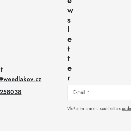
e
w
s
l
e
t
t
e
t
r
@
weedlakov.cz
258038
E-mail
Vložením e-mailu souhlasíte s
podm