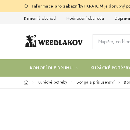
Přejít
KRATOM je dostupný po
na
obsah
Kamenný obchod
Hodnocení obchodu
Doprava
KONOPÍ DLE DRUHU
KUŘÁCKÉ POTŘEB
Domů
Kuřácké potřeby
Bonga a příslušenství
Bo