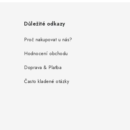
Z
á
Důležité odkazy
p
a
Proč nakupovat u nás?
t
Hodnocení obchodu
í
Doprava & Platba
Často kladené otázky