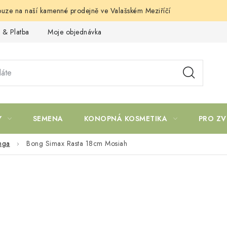
uze na naší kamenné prodejně ve Valašském Meziříčí
 & Platba
Moje objednávka
Y
SEMENA
KONOPNÁ KOSMETIKA
PRO ZV
nga
Bong Simax Rasta 18cm Mosiah