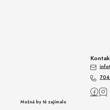
Kontak
info
704
Možná by tě zajímalo