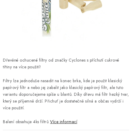
Kamenný obchod
Hodnocení obchodu
Doprava & Platba
Moje objednávka
Dřevěné ochucené filtry od značky Cyclones s příchutí
cukrové
třtiny na více použití!
Filtry lze jednoduše nasadit na konec brka, kde je použit klasický
papírový filtr a nebo jej zabalit jako klasický papírový filtr, ale tuto
variantu doporučejeme spíše u blantů. Díky dřevu má filtr hezký tvar,
který se příjemně drží. Přichuť je dostatečně silná a občas vydrží i
více použití.
Balení obsahuje 4ks filtrů
Více informací