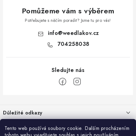
Pomůžeme vám s výběrem
Potřebujete s něčím poradit? Jsme tu pro vás!
info
@
weedlakov.cz
704258038
Z
á
Důležité odkazy
p
a
Proč nakupovat u nás?
Možná by tě zajímalo
Tento web používá soubory cookie. Dalším procházením
t
tohoto webu vyjadřujete souhlas s jejich používáním..