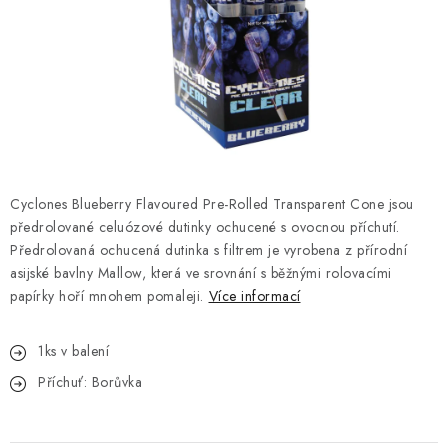
Kamenný obchod
Hodnocení obchodu
Doprava & Platba
Moje objednávka
Cyclones Blueberry Flavoured Pre-Rolled Transparent Cone jsou
předrolované celuózové dutinky ochucené s ovocnou příchutí.
Předrolovaná ochucená dutinka s filtrem je vyrobena z přírodní
asijské bavlny Mallow, která ve srovnání s běžnými rolovacími
papírky hoří mnohem pomaleji.
Více informací
1ks v balení
Příchuť: Borůvka