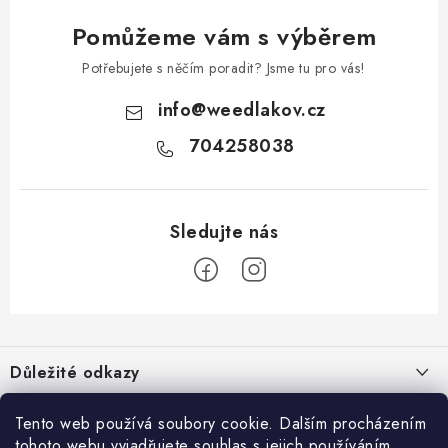
Pomůžeme vám s výběrem
Potřebujete s něčím poradit? Jsme tu pro vás!
info
@
weedlakov.cz
704258038
Z
á
Důležité odkazy
p
a
Proč nakupovat u nás?
Možná by tě zajímalo
Tento web používá soubory cookie. Dalším procházením
t
tohoto webu vyjadřujete souhlas s jejich používáním..