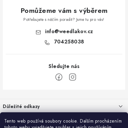
Pomůžeme vám s výběrem
Potřebujete s něčím poradit? Jsme tu pro vás!
info
@
weedlakov.cz
704258038
Z
á
Důležité odkazy
p
a
Proč nakupovat u nás?
Možná by tě zajímalo
Tento web používá soubory cookie. Dalším procházením
t
tohoto webu vyjadřujete souhlas s jejich používáním..