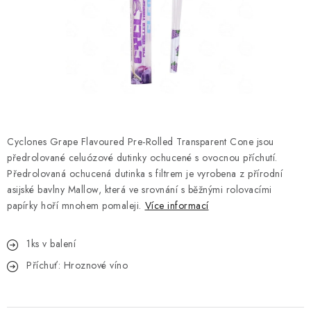
Kamenný obchod
Hodnocení obchodu
Doprava & Platba
Moje objednávka
Cyclones Grape Flavoured Pre-Rolled Transparent Cone jsou
předrolované celuózové dutinky ochucené s ovocnou příchutí.
Předrolovaná ochucená dutinka s filtrem je vyrobena z přírodní
asijské bavlny Mallow, která ve srovnání s běžnými rolovacími
papírky hoří mnohem pomaleji.
Více informací
1ks v balení
Příchuť: Hroznové víno