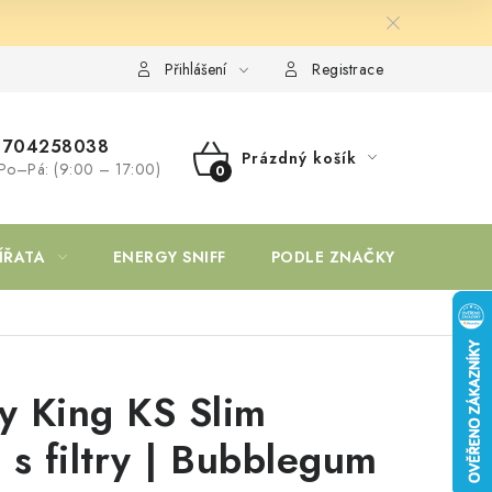
Přihlášení
Registrace
704258038
Prázdný košík
Po–Pá: (9:00 – 17:00)
NÁKUPNÍ
KOŠÍK
ÍŘATA
ENERGY SNIFF
PODLE ZNAČKY
 King KS Slim
 s filtry | Bubblegum