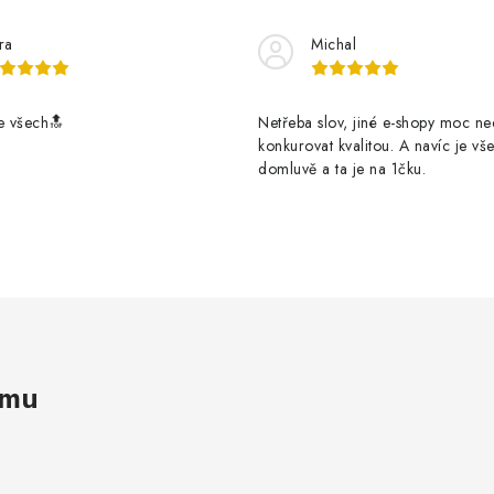
ra
Michal
e všech🔝
Netřeba slov, jiné e-shopy moc n
konkurovat kvalitou. A navíc je vš
domluvě a ta je na 1čku.
amu