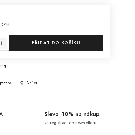
z DPH
:
PŘIDAT DO KOŠÍKU
ing
ptat se
Sdílet
A
Sleva -10% na nákup
za registraci do newsletteru!