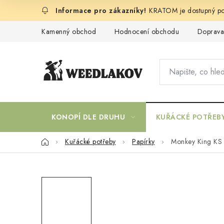
Přejít
KRATOM je dostupný po
na
obsah
Kamenný obchod
Hodnocení obchodu
Doprava
KONOPÍ DLE DRUHU
KUŘÁCKÉ POTŘEB
Domů
Kuřácké potřeby
Papírky
Monkey King KS S