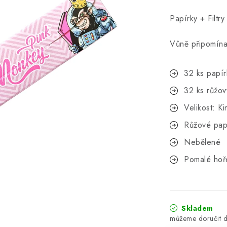
Papírky + Fil
Vůně připomína
32 ks papír
32 ks růžov
Velikost: Ki
Růžové papí
Nebělené
Pomalé hoř
Skladem