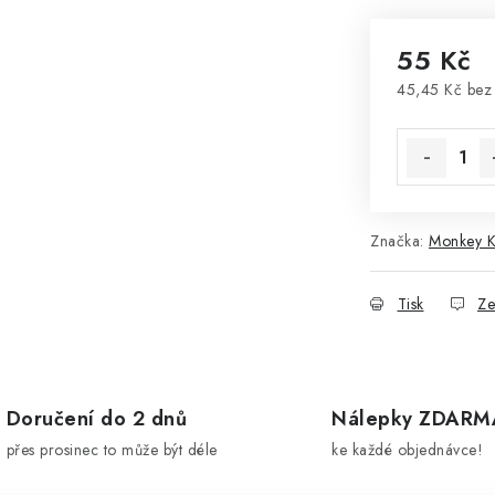
55 Kč
45,45 Kč be
Měrná cena
Značka:
Monkey K
Tisk
Ze
Doručení do 2 dnů
Nálepky ZDARM
přes prosinec to může být déle
ke každé objednávce!