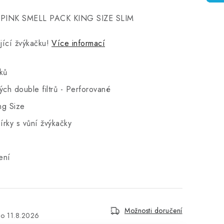
try PINK SMELL PACK KING SIZE SLIM
jící žvýkačku!
Více informací
ků
ých double filtrů - Perforované
ng Size
rky s vůní žvýkačky
ení
Možnosti doručení
11.8.2026