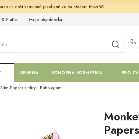
uze na naší kamenné prodejně ve Valašském Meziříčí
 & Platba
Moje objednávka
Y
SEMENA
KONOPNÁ KOSMETIKA
PRO ZV
lim Papers s filtry | Bubblegum
Monkey
Papers