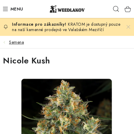
Přejít
Hleda
na
obsah
KRATOM je dostupný pouze
KONOPÍ DLE DRUHU
na naší kamenné prodejně ve Valašském Meziříčí
KUŘÁCKÉ POTŘEBY
Semena
SEMENA
Nicole Kush
KONOPNÁ KOSMETIKA
PRO ZVÍŘATA
ENERGY SNIFF
PODLE ZNAČKY