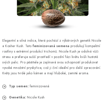
Kamenný obchod
Hodnocení obchodu
Doprava & Platba
Moje objednávka
Elegantní a silná indica, která pochází z výběrových genetik Nicole
a Kosher Kush. Tato
feminizovaná semena
produkují kompaktní
rostliny s extrémní produkcí trichomů. Nicole Kush je odolná vůči
stresu a preferuje sušší prostředí v pozdní fázi květu kvůli hustotě
svých palic. Pro pěstitele je zajímavá svou schopností produkovat
vysoké množství pryskyřice, což ji činí ideální pro další zpracování.
Květy jsou tvrdé jako kámen a mají hluboké, zemité aroma.
Typ semen:
feminizovaná
Genetika:
Nicole Kush