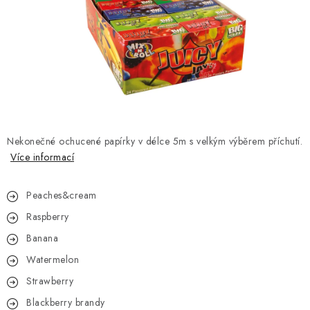
Kamenný obchod
Hodnocení obchodu
Doprava & Platba
Moje objednávka
Nekonečné ochucené papírky
v délce 5m s velkým výběrem příchutí.
Více informací
Peaches&cream
Raspberry
Banana
Watermelon
Strawberry
Blackberry brandy