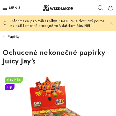
Přejít
Hleda
na
obsah
KRATOM je dostupný pouze
KONOPÍ DLE DRUHU
na naší kamenné prodejně ve Valašském Meziříčí
KUŘÁCKÉ POTŘEBY
Papírky
SEMENA
Ochucené nekonečné papírky
Juicy Jay's
KONOPNÁ KOSMETIKA
PRO ZVÍŘATA
Novinka
Tip
ENERGY SNIFF
PODLE ZNAČKY