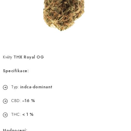
Kamenný obchod
Hodnocení obchodu
Doprava & Platba
Moje objednávka
Květy
THX Royal OG
Specifikace:
Typ:
indca-dominant
CBD:
~16 %
THC:
< 1 %
Hodnocení: