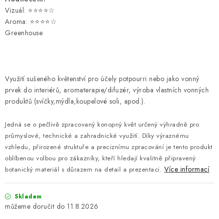
Vizuál: ⭐⭐⭐⭐☆
Aroma: ⭐⭐⭐⭐☆
Greenhouse
Využití sušeného květenství pro účely potpourri nebo jako vonný
prvek do interiérů, aromaterapie/difuzér, výroba vlastních vonných
produktů (svíčky,mýdla,koupelové soli, apod.).
Jedná se o pečlivě zpracovaný konopný květ určený výhradně pro
průmyslové, technické a zahradnické využití. Díky výraznému
vzhledu, přirozené struktuře a preciznímu zpracování je tento produkt
oblíbenou volbou pro zákazníky, kteří hledají kvalitně připravený
Více informací
botanický materiál s důrazem na detail a prezentaci.
Skladem
11.8.2026