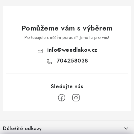
Pomůžeme vám s výběrem
Potřebujete s něčím poradit? Jsme tu pro vás!
info
@
weedlakov.cz
704258038
Z
á
Důležité odkazy
p