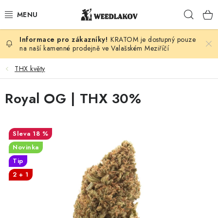
Přejít
Hleda
na
obsah
KRATOM je dostupný pouze
KONOPÍ DLE DRUHU
na naší kamenné prodejně ve Valašském Meziříčí
KUŘÁCKÉ POTŘEBY
THX květy
SEMENA
Royal OG | THX 30%
KONOPNÁ KOSMETIKA
18 %
PRO ZVÍŘATA
Novinka
Tip
ENERGY SNIFF
2 + 1
PODLE ZNAČKY