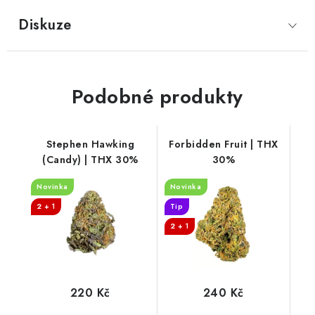
Diskuze
Podobné produkty
Stephen Hawking
Forbidden Fruit | THX
(Candy) | THX 30%
30%
Novinka
Novinka
2 + 1
Tip
2 + 1
220 Kč
240 Kč