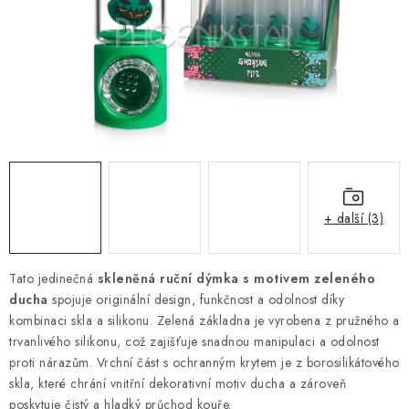
Kamenný obchod
Hodnocení obchodu
Doprava & Platba
Moje objednávka
+ další (3)
Tato jedinečná
skleněná ruční dýmka s motivem zeleného
ducha
spojuje originální design, funkčnost a odolnost díky
kombinaci skla a silikonu. Zelená základna je vyrobena z pružného a
trvanlivého silikonu, což zajišťuje snadnou manipulaci a odolnost
proti nárazům. Vrchní část s ochranným krytem je z borosilikátového
skla, které chrání vnitřní dekorativní motiv ducha a zároveň
poskytuje čistý a hladký průchod kouře.