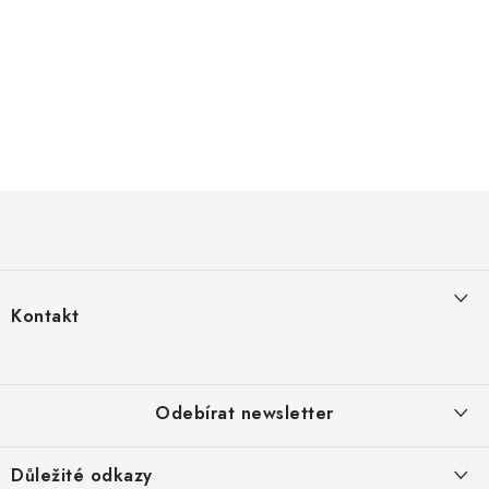
Z
á
p
a
Kontakt
t
info
@
weedlakov.cz
í
704258038
Odebírat newsletter
Důležité odkazy