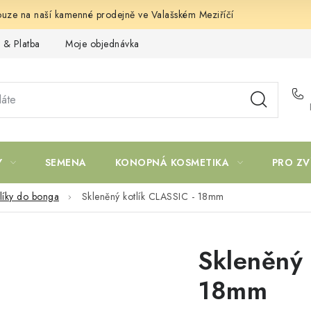
uze na naší kamenné prodejně ve Valašském Meziříčí
 & Platba
Moje objednávka
Y
SEMENA
KONOPNÁ KOSMETIKA
PRO ZV
líky do bonga
Skleněný kotlík CLASSIC - 18mm
Skleněný 
18mm