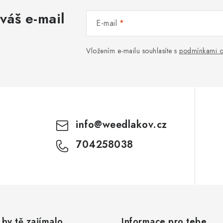
váš e-mail
E-mail
Vložením e-mailu souhlasíte s
podmínkami o
info
@
weedlakov.cz
704258038
by tě zajímalo
Informace pro tebe