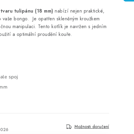
 tvaru tulipánu (18 mm)
nabízí nejen praktické,
ro vaše bongo.
Je opatřen skleněným kroužkem
čnou manipulaci
. Tento kotlík je navržen s jedním
užití a optimální proudění kouře.
le spoj
mm
Možnosti doručení
2026