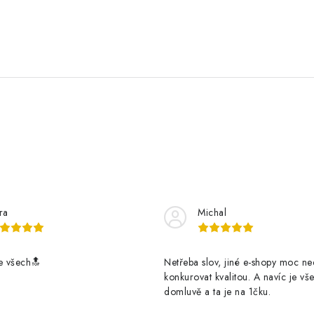
ra
Michal
e všech🔝
Netřeba slov, jiné e-shopy moc n
konkurovat kvalitou. A navíc je vš
domluvě a ta je na 1čku.