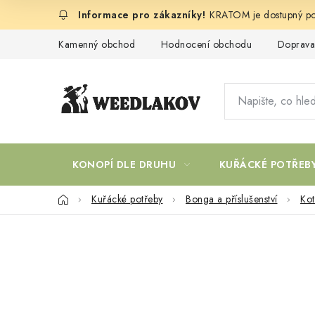
Přejít
KRATOM je dostupný po
na
obsah
Kamenný obchod
Hodnocení obchodu
Doprava
KONOPÍ DLE DRUHU
KUŘÁCKÉ POTŘEB
Domů
Kuřácké potřeby
Bonga a příslušenství
Kot