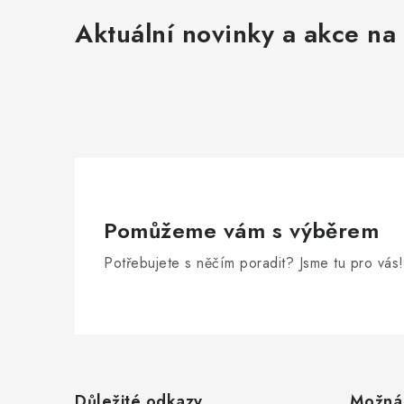
Aktuální novinky a akce na 
Pomůžeme vám s výběrem
Potřebujete s něčím poradit? Jsme tu pro vás!
Z
á
Důležité odkazy
Možná 