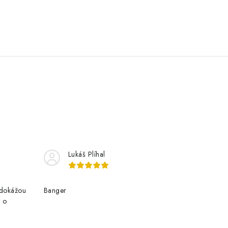
Lukáš Plíhal
edokážou
Banger
e o