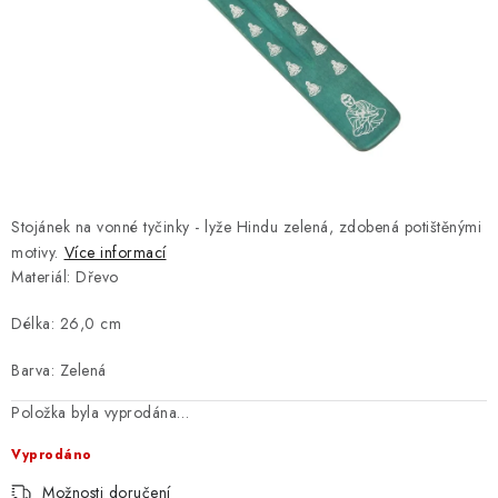
Kamenný obchod
Hodnocení obchodu
Doprava & Platba
Moje objednávka
Stojánek na vonné tyčinky - lyže Hindu zelená, zdobená potištěnými
motivy.
Více informací
Materiál:
Dřevo
Délka:
26,0 cm
Barva:
Zelená
Položka byla vyprodána…
Vyprodáno
Možnosti doručení