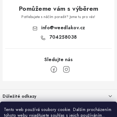
Pomůžeme vám s výběrem
Potřebujete s něčím poradit? Jsme tu pro vás!
info
@
weedlakov.cz
704258038
Z
á
Důležité odkazy
p
a
Proč nakupovat u nás?
Možná by tě zajímalo
Tento web používá soubory cookie. Dalším procházením
t
tohoto webu vyjadřujete souhlas s jejich používáním..