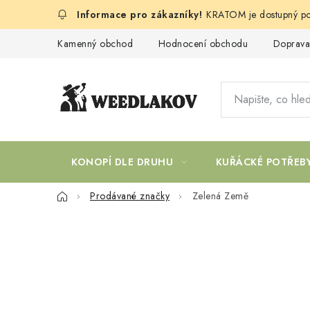
Přejít
KRATOM je dostupný po
na
obsah
Kamenný obchod
Hodnocení obchodu
Doprava
KONOPÍ DLE DRUHU
KUŘÁCKÉ POTŘEB
Domů
Prodávané značky
Zelená Země