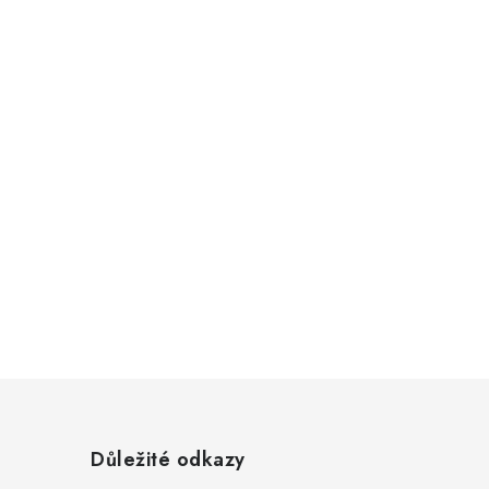
Z
á
Důležité odkazy
p