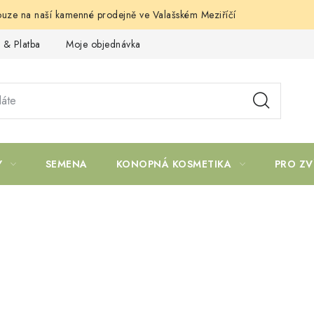
uze na naší kamenné prodejně ve Valašském Meziříčí
 & Platba
Moje objednávka
Y
SEMENA
KONOPNÁ KOSMETIKA
PRO ZV