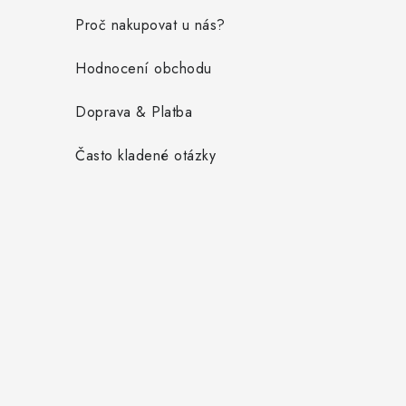
a
Proč nakupovat u nás?
t
Hodnocení obchodu
í
Doprava & Platba
Často kladené otázky