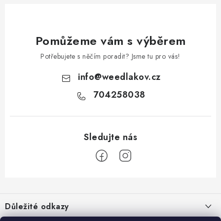
Pomůžeme vám s výběrem
Potřebujete s něčím poradit? Jsme tu pro vás!
info
@
weedlakov.cz
704258038
Z
á
Důležité odkazy
p