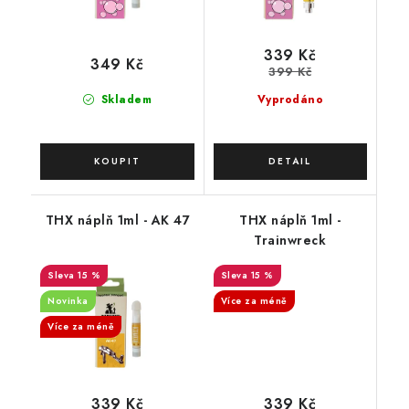
339 Kč
349 Kč
399 Kč
Skladem
Vyprodáno
THX náplň 1ml - AK 47
THX náplň 1ml -
Trainwreck
15 %
15 %
Novinka
Více za méně
Více za méně
339 Kč
339 Kč