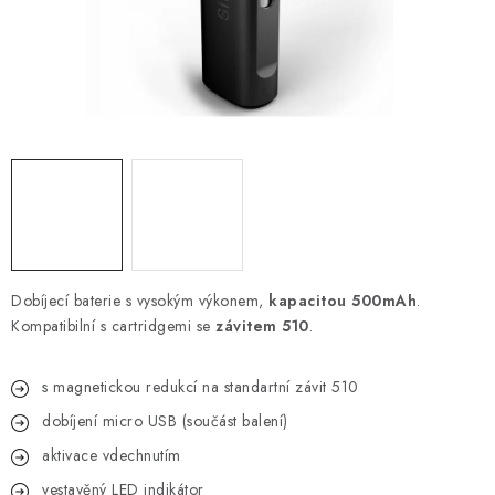
Kamenný obchod
Hodnocení obchodu
Doprava & Platba
Moje objednávka
Dobíjecí baterie s vysokým výkonem,
kapacitou 500mAh
.
Kompatibilní s cartridgemi se
závitem 510
.
s magnetickou redukcí na standartní závit 510
dobíjení micro USB (součást balení)
aktivace vdechnutím
vestavěný LED indikátor