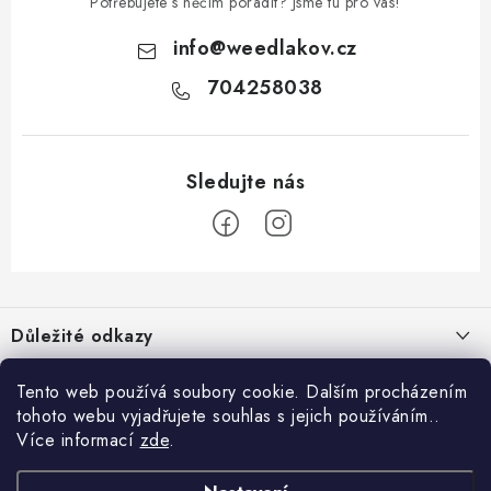
Potřebujete s něčím poradit? Jsme tu pro vás!
info
@
weedlakov.cz
704258038
Z
á
Důležité odkazy
p
a
Proč nakupovat u nás?
Možná by tě zajímalo
Tento web používá soubory cookie. Dalším procházením
t
tohoto webu vyjadřujete souhlas s jejich používáním..
Hodnocení obchodu
í
Weedlákův blog
Více informací
zde
.
Informace pro tebe
Doprava & Platba
Kamenný obchod
Obchodní podmínky