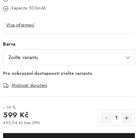
kapacita 500mAh
Více informací
Barva
Možnosti doručení
–14 %
599 Kč
495,04 Kč bez DPH
Měrná cena: