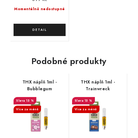
Momentálně nedostupné
Podobné produkty
THX náplň 1ml -
THX náplň 1ml -
Bubblegum
Trainwreck
15 %
15 %
Více za méně
Více za méně