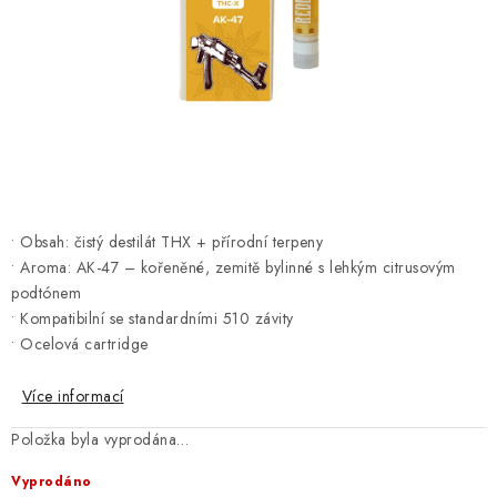
Kamenný obchod
Hodnocení obchodu
Doprava & Platba
Moje objednávka
• Obsah: čistý destilát THX + přírodní terpeny
• Aroma: AK-47 – kořeněné, zemitě bylinné s lehkým citrusovým
podtónem
• Kompatibilní se standardními 510 závity
• Ocelová cartridge
Více informací
Položka byla vyprodána…
Vyprodáno