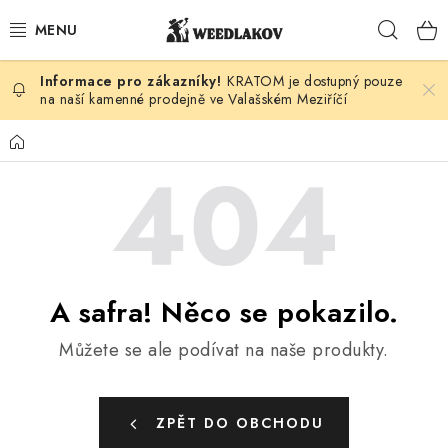
Přejít
Hleda
na
obsah
KRATOM je dostupný pouze
KONOPÍ DLE DRUHU
na naší kamenné prodejně ve Valašském Meziříčí
KUŘÁCKÉ POTŘEBY
Domů
SEMENA
KONOPNÁ KOSMETIKA
PRO ZVÍŘATA
A safra! Něco se pokazilo.
ENERGY SNIFF
Můžete se ale podívat na naše produkty.
PODLE ZNAČKY
ZPĚT DO OBCHODU