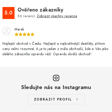
o
c
v
Ověřeno zákazníky
í
5.0
á
56
recenzí.
Zobrazit všechny recenze
p
n
r
í
Marek
v
k
y
Nejlepší obchod v Česku. Nejlepší a nejkvalitnější destiláty, přitom
ceny velmi rozumné. A je to jeden z mála obchodů, kde si Vás jako
v
stálého zákazníka opravdu váží. Opravdu skvělý obchod!
ý
p
i
s
u
Sledujte nás na Instagramu
ZOBRAZIT PROFIL