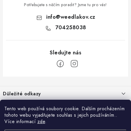
Potřebujete s něčím poradit? Jsme tu pro vás!
info
@
weedlakov.cz
704258038
Z
á
Důležité odkazy
p
a
Proč nakupovat u nás?
Možná by tě zajímalo
Tento web používá soubory cookie. Dalším procházením
t
tohoto webu vyjadřujete souhlas s jejich používáním..
Hodnocení obchodu
í
Weedlákův blog
Více informací
zde
.
Informace pro tebe
Doprava & Platba