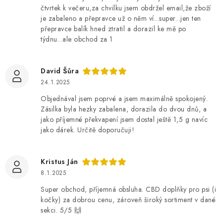
čtvrtek k večeru,za chvilku jsem obdržel email,že zboží
je zabaleno a přepravce už o něm ví...super...jen ten
přepravce balík hned ztratil a dorazil ke mě po
týdnu...ale obchod za 1
David Šůra
24.1.2025
Objednával jsem poprvé a jsem maximálně spokojený.
Zásilka byla hezky zabalena, dorazila do dvou dnů, a
jako příjemné překvapení jsem dostal ještě 1,5 g navíc
jako dárek. Určitě doporučuji!
Kristus Ján
8.1.2025
Super obchod, příjemná obsluha. CBD doplňky pro psi (i
kočky) za dobrou cenu, zároveň široký sortiment v dané
sekci. 5/5 🙌