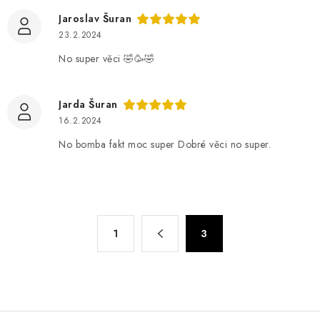
Jaroslav Šuran
23.2.2024
No super věci 🤣🥳🤣
Jarda Šuran
16.2.2024
No bomba fakt moc super Dobré věci no super.
O
S
1
3
t
v
r
l
á
á
n
d
k
a