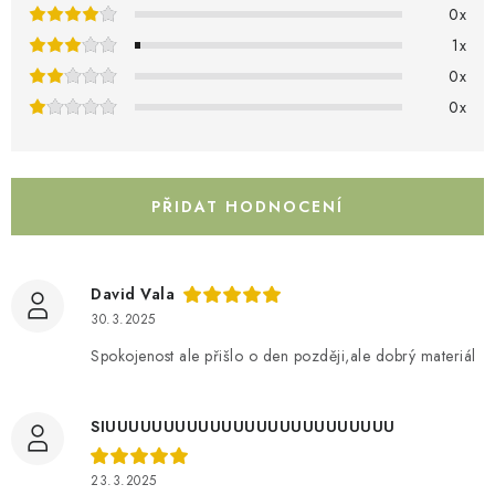
o
Kamenný obchod
Hodnocení obchodu
Doprava & Platba
0x
c
Moje objednávka
1x
e
0x
n
0x
í
PŘIDAT HODNOCENÍ
David Vala
30.3.2025
Spokojenost ale přišlo o den později,ale dobrý materiál
SIUUUUUUUUUUUUUUUUUUUUUUUUU
23.3.2025