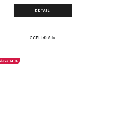
CCELL® Silo
14 %