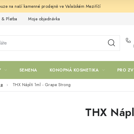
uze na naší kamenné prodejně ve Valašském Meziříčí
 & Platba
Moje objednávka
Y
SEMENA
KONOPNÁ KOSMETIKA
PRO ZV
ge
THX Náplň 1ml - Grape Strong
THX Nápl