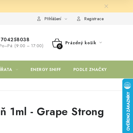
Přihlášení
Registrace
704258038
Prázdný košík
Po–Pá: (9:00 – 17:00)
NÁKUPNÍ
KOŠÍK
ÍŘATA
ENERGY SNIFF
PODLE ZNAČKY
ň 1ml - Grape Strong