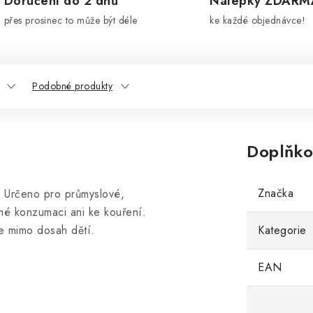
Doručení do 2 dnů
Nálepky ZDARM
přes prosinec to může být déle
ke každé objednávce!
Podobné produkty
Doplňko
Značka
 Určeno pro průmyslové,
mé konzumaci ani ke kouření.
e mimo dosah dětí.
Kategorie
EAN