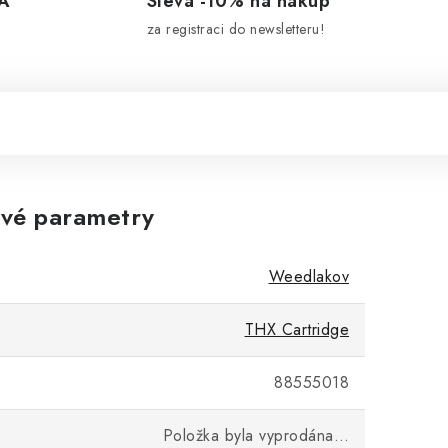
A
Sleva -10% na nákup
za registraci do newsletteru!
vé parametry
Weedlakov
THX Cartridge
88555018
Položka byla vyprodána…