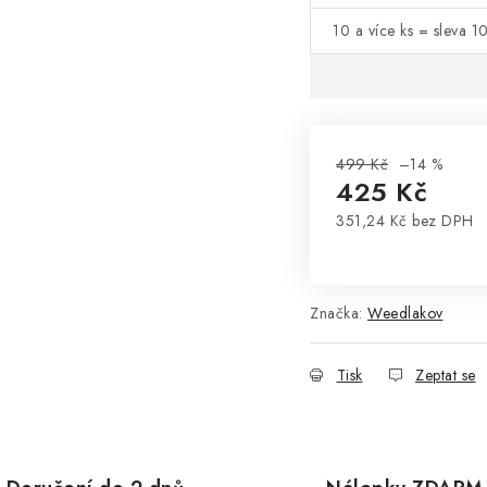
10 a více ks = sleva 1
499 Kč
–14 %
425 Kč
351,24 Kč bez DPH
Měrná cena:
Značka:
Weedlakov
Tisk
Zeptat se