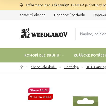
Přejít
KRATOM je dostupný po
na
obsah
Kamenný obchod
Hodnocení obchodu
Doprava
KONOPÍ DLE DRUHU
KUŘÁCKÉ POTŘEB
Domů
Konopí dle druhu
Cartridge
THX Cartrid
14 %
Více za méně