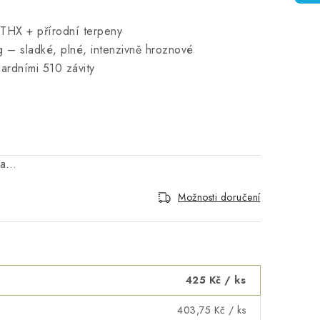
t THX + přírodní terpeny
 – sladké, plné, intenzivně hroznové
dardními 510 závity
na…
Možnosti doručení
425 Kč
/ ks
403,75 Kč
/ ks