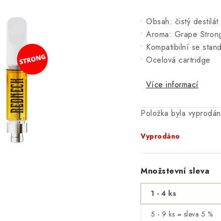
• Obsah: čistý destilá
• Aroma: Grape Strong
• Kompatibilní se stan
• Ocelová cartridge
Více informací
Položka byla vyprodá
Vyprodáno
Množstevní sleva
1 - 4 ks
5 - 9 ks = sleva 5 %