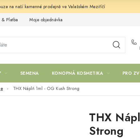
uze na naší kamenné prodejně ve Valašském Meziříčí
 & Platba
Moje objednávka
Y
SEMENA
KONOPNÁ KOSMETIKA
PRO ZV
ge
THX Náplň 1ml - OG Kush Strong
THX Nápl
Strong