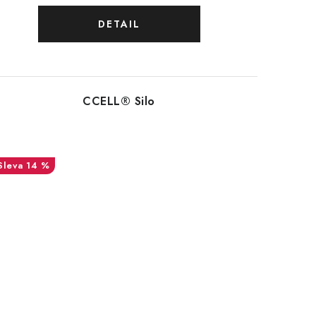
CCELL® Silo
14 %