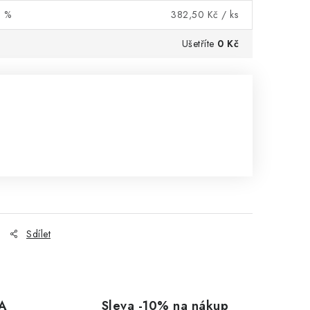
0 %
382,50 Kč
/ ks
Ušetříte
0 Kč
Sdílet
A
Sleva -10% na nákup