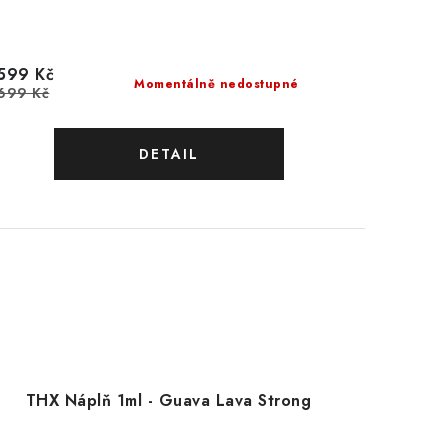
599 Kč
Momentálně nedostupné
699 Kč
THX Náplň 1ml - Guava Lava Strong