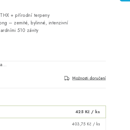
t THX + přírodní terpeny
ng – zemité, bylinné, intenzivní
dardními 510 závity
na…
Možnosti doručení
425 Kč
/ ks
403,75 Kč
/ ks