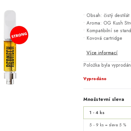
• Obsah: čistý destilá
• Aroma: OG Kush Stro
• Kompatibilní se stan
• Kovová cartridge
Více informací
Položka byla vyprodá
Vyprodáno
Množstevní sleva
1 - 4 ks
5 - 9 ks = sleva 5 %