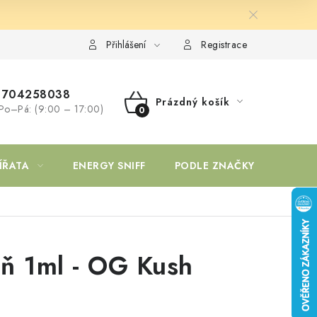
Přihlášení
Registrace
704258038
Prázdný košík
Po–Pá: (9:00 – 17:00)
NÁKUPNÍ
KOŠÍK
ÍŘATA
ENERGY SNIFF
PODLE ZNAČKY
ň 1ml - OG Kush